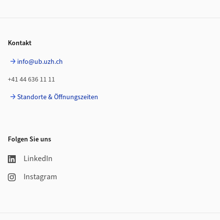
Footer
Kontakt
info@ub.uzh.ch
+41 44 636 11 11
Standorte & Öffnungszeiten
Folgen Sie uns
LinkedIn
Instagram