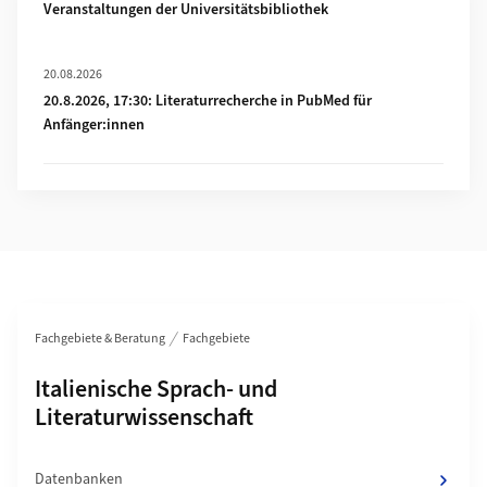
Veranstaltungen der Universitätsbibliothek
Mehr zu 20.8.2026, 17:30: Literaturrecherche in PubMed für 
20.08.2026
20.8.2026, 17:30: Literaturrecherche in PubMed für
Anfänger:innen
Bereichsnavigation
Fachgebiete & Beratung
Fachgebiete
Unterseiten von
Italienische Sprach- und
Literaturwissenschaft
Datenbanken