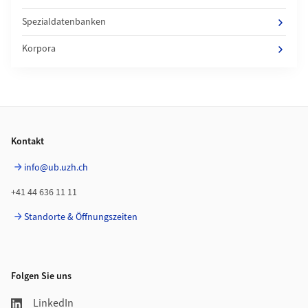
Spezialdatenbanken
Korpora
Footer
Kontakt
info@ub.uzh.ch
+41 44 636 11 11
Standorte & Öffnungszeiten
Folgen Sie uns
LinkedIn