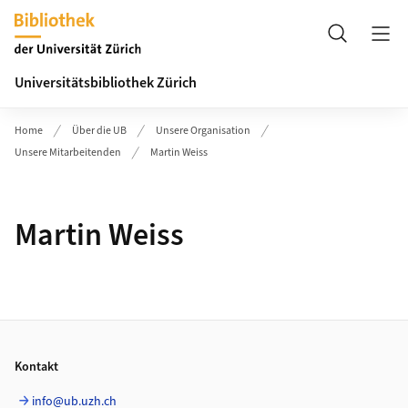
Header
Suche
Universitätsbibliothek Zürich
Home
Über die UB
Unsere Organisation
Unsere Mitarbeitenden
Martin Weiss
Martin Weiss
Footer
Kontakt
info@ub.uzh.ch