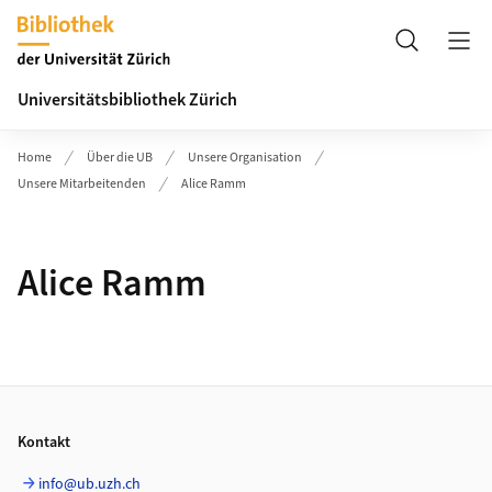
Header
Suche
Universitätsbibliothek Zürich
Home
Über die UB
Unsere Organisation
Unsere Mitarbeitenden
Alice Ramm
Alice Ramm
Footer
Kontakt
info@ub.uzh.ch