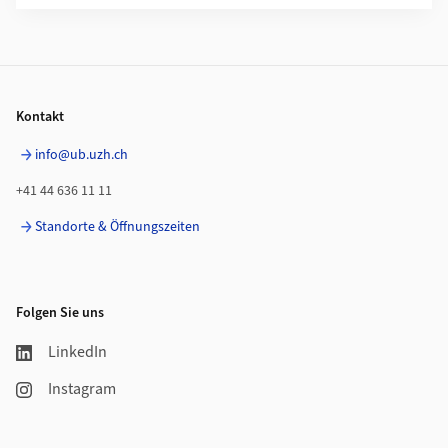
Footer
Kontakt
info@ub.uzh.ch
+41 44 636 11 11
Standorte & Öffnungszeiten
Folgen Sie uns
LinkedIn
Instagram