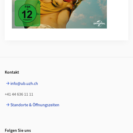
Footer
Kontakt
info@ub.uzh.ch
+41 44 636 11 11
Standorte & Öffnungszeiten
Folgen Sie uns